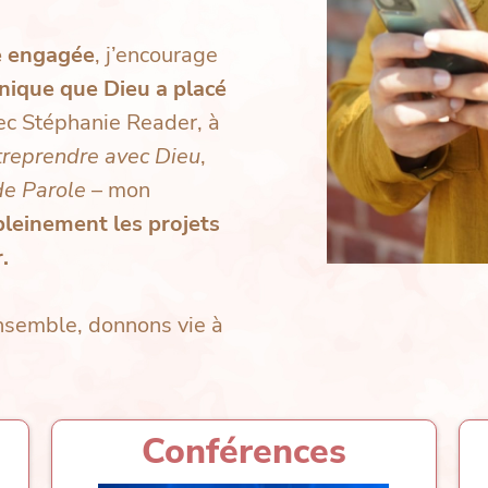
e engagée
, j’encourage
unique que Dieu a placé
vec Stéphanie Reader, à
treprendre avec Dieu
,
e Parole
– mon
pleinement les projets
.
coach en développement de business chrétien
semble, donnons vie à
Conférences