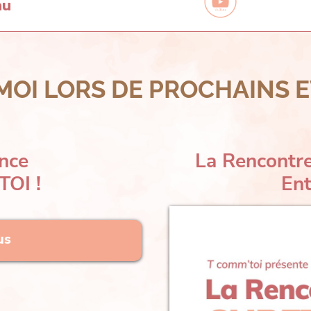
nu
MOI LORS DE PROCHAINS 
nce
La Rencontre
OI !
En
us