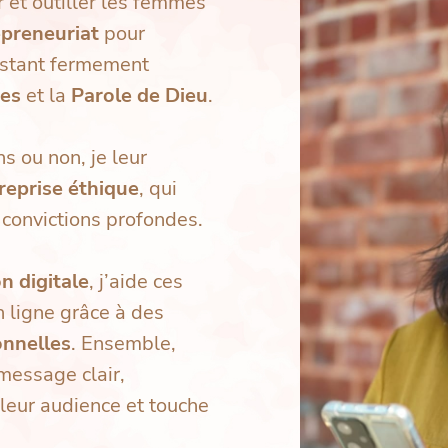
et outiller les femmes
epreneuriat
pour
restant fermement
nes
et la
Parole de Dieu
.
s ou non, je leur
reprise éthique
, qui
 convictions profondes.
n digitale
, j’aide ces
n ligne grâce à des
onnelles
. Ensemble,
message clair,
 leur audience et touche